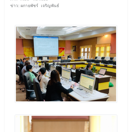
ข่าว: ผกายพัชร์ เจริญพันธ์