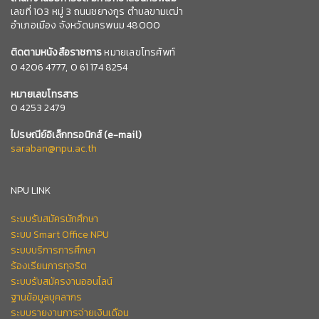
เลขที่ 103 หมู่ 3 ถนนชยางกูร ตำบลขามเฒ่า
อำเภอเมือง จังหวัดนครพนม 48000
ติดตามหนังสือราชการ
หมายเลขโทรศัพท์
0
4206 4777,
0 61 174 8254
หมายเลข
โทรสาร
0 4253 2479
ไปรษณีย์อิเล็กทรอนิกส์
(e-mail)
saraban@npu.ac.th
NPU LINK
ระบบรับสมัครนักศึกษา
ระบบ Smart Office NPU
ระบบบริการการศึกษา
ร้องเรียนการทุจริต
ระบบรับสมัครงานออนไลน์
ฐานข้อมูลบุคลากร
ระบบรายงานการจ่ายเงินเดือน