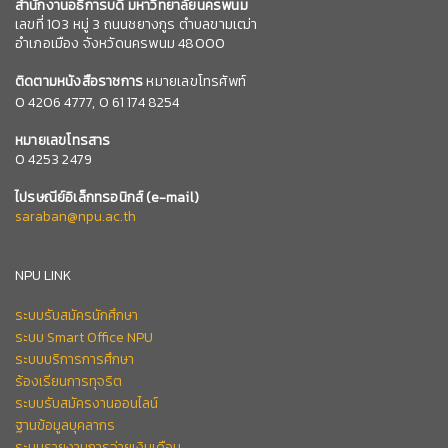
สำนักงานอธิการบดี มหาวิทยาลัยนครพนม
เลขที่ 103 หมู่ 3 ถนนชยางกูร ตำบลขามเฒ่า
อำเภอเมือง จังหวัดนครพนม 48000
ติดตามหนังสือราชการ
หมายเลขโทรศัพท์
0
4206 4777,
0 61 174 8254
หมายเลข
โทรสาร
0 4253 2479
ไปรษณีย์อิเล็กทรอนิกส์
(e-mail)
saraban@npu.ac.th
NPU LINK
ระบบรับสมัครนักศึกษา
ระบบ Smart Office NPU
ระบบบริการการศึกษา
ร้องเรียนการทุจริต
ระบบรับสมัครงานออนไลน์
ฐานข้อมูลบุคลากร
ระบบรายงานการจ่ายเงินเดือน