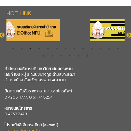
HOT LINK
สำนักงานอธิการบดี มหาวิทยาลัยนครพนม
เลขที่ 103 หมู่ 3 ถนนชยางกูร ตำบลขามเฒ่า
อำเภอเมือง จังหวัดนครพนม 48000
ติดตามหนังสือราชการ
หมายเลขโทรศัพท์
0
4206 4777,
0 61 174 8254
หมายเลข
โทรสาร
0 4253 2479
ไปรษณีย์อิเล็กทรอนิกส์
(e-mail)
saraban@npu.ac.th