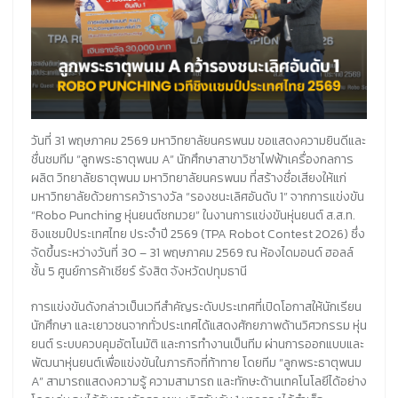
วันที่ 31 พฤษภาคม 2569 มหาวิทยาลัยนครพนม ขอแสดงความยินดีและ
ชื่นชมทีม “ลูกพระธาตุพนม A” นักศึกษาสาขาวิชาไฟฟ้าเครื่องกลการ
ผลิต วิทยาลัยธาตุพนม มหาวิทยาลัยนครพนม ที่สร้างชื่อเสียงให้แก่
มหาวิทยาลัยด้วยการคว้ารางวัล “รองชนะเลิศอันดับ 1” จากการแข่งขัน
“Robo Punching หุ่นยนต์ชกมวย” ในงานการแข่งขันหุ่นยนต์ ส.ส.ท.
ชิงแชมป์ประเทศไทย ประจำปี 2569 (TPA Robot Contest 2026) ซึ่ง
จัดขึ้นระหว่างวันที่ 30 – 31 พฤษภาคม 2569 ณ ห้องไดมอนด์ ฮอลล์
ชั้น 5 ศูนย์การค้าเซียร์ รังสิต จังหวัดปทุมธานี
การแข่งขันดังกล่าวเป็นเวทีสำคัญระดับประเทศที่เปิดโอกาสให้นักเรียน
นักศึกษา และเยาวชนจากทั่วประเทศได้แสดงศักยภาพด้านวิศวกรรม หุ่น
ยนต์ ระบบควบคุมอัตโนมัติ และการทำงานเป็นทีม ผ่านการออกแบบและ
พัฒนาหุ่นยนต์เพื่อแข่งขันในภารกิจที่ท้าทาย โดยทีม “ลูกพระธาตุพนม
A” สามารถแสดงความรู้ ความสามารถ และทักษะด้านเทคโนโลยีได้อย่าง