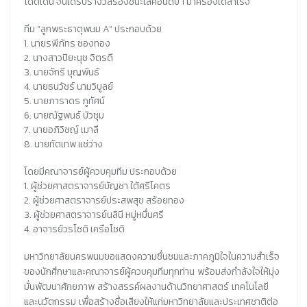
โดดเด่น จนได้รับรางวัลรองชนะเลิศอันดับ 1 มาครองได้สำเร็จ
ทีม “ลูกพระธาตุพนม A” ประกอบด้วย
1. นายรพีภัทร ซองทอง
2. นางสาวปิยะนุช จิตรดี
3. นายจักรี บุญพันธ์
4. นายธนวัชร์ นามวิบูลย์
5. นายภาราดร ภูทัศน์
6. นายณัฐพนธ์ บัวชุม
7. นายอภิวิชญ์ เมาลี
8. นายทัตเทพ แช่ว่าง
โดยมีคณาจารย์ผู้ควบคุมทีม ประกอบด้วย
1. ผู้ช่วยศาสตราจารย์บัญชา ใต้ศรีโคตร
2. ผู้ช่วยศาสตราจารย์ประสพสุข สร้อยทอง
3. ผู้ช่วยศาสตราจารย์นลินี หมู่หมื่นศรี
4. อาจารย์วรโชติ เครือโชติ
มหาวิทยาลัยนครพนมขอแสดงความชื่นชมและภาคภูมิใจในความสำเร็จ
ของนักศึกษาและคณาจารย์ผู้ควบคุมทีมทุกท่าน
พร้อมส่งกำลังใจให้มุ่ง
มั่นพัฒนาศักยภาพ
สร้างสรรค์ผลงานด้านวิทยาศาสตร์
เทคโนโลยี
และนวัตกรรม
เพื่อสร้างชื่อเสียงให้แก่มหาวิทยาลัยและประเทศชาติต่อ