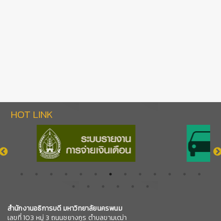
HOT LINK
สำนักงานอธิการบดี มหาวิทยาลัยนครพนม
เลขที่ 103 หมู่ 3 ถนนชยางกูร ตำบลขามเฒ่า