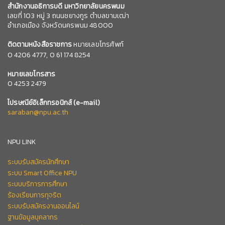
สำนักงานอธิการบดี มหาวิทยาลัยนครพนม
เลขที่ 103 หมู่ 3 ถนนชยางกูร ตำบลขามเฒ่า
อำเภอเมือง จังหวัดนครพนม 48000
ติดตามหนังสือราชการ
หมายเลขโทรศัพท์
0
4206 4777,
0 61 174 8254
หมายเลข
โทรสาร
0 4253 2479
ไปรษณีย์อิเล็กทรอนิกส์
(e-mail)
saraban@npu.ac.th
NPU LINK
ระบบรับสมัครนักศึกษา
ระบบ Smart Office NPU
ระบบบริการการศึกษา
ร้องเรียนการทุจริต
ระบบรับสมัครงานออนไลน์
ฐานข้อมูลบุคลากร