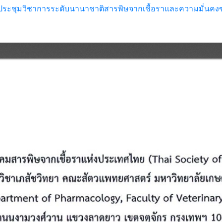
ประชุมวิชาการระดับนานาชาติสารพิษจากเชื้อราและความมั่นค