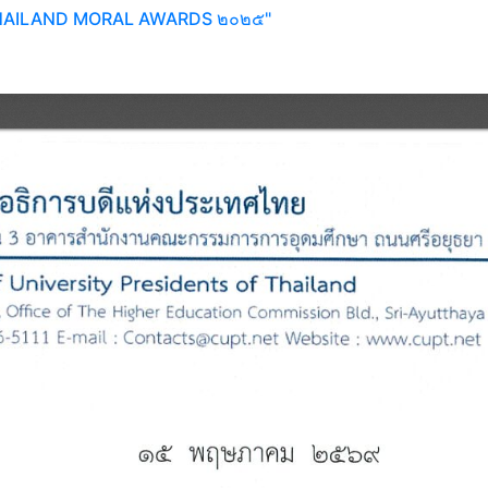
ัล THAILAND MORAL AWARDS ๒๐๒๕"