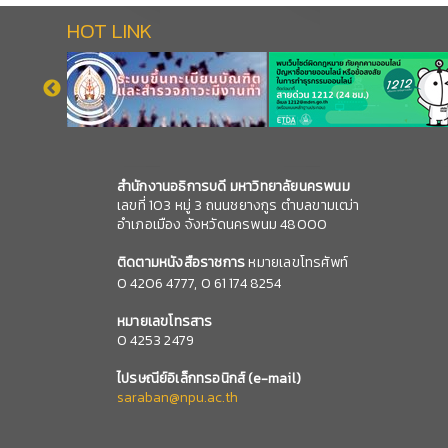
HOT LINK
สำนักงานอธิการบดี มหาวิทยาลัยนครพนม
เลขที่ 103 หมู่ 3 ถนนชยางกูร ตำบลขามเฒ่า
อำเภอเมือง จังหวัดนครพนม 48000
ติดตามหนังสือราชการ
หมายเลขโทรศัพท์
0
4206 4777,
0 61 174 8254
หมายเลข
โทรสาร
0 4253 2479
ไปรษณีย์อิเล็กทรอนิกส์
(e-mail)
saraban@npu.ac.th