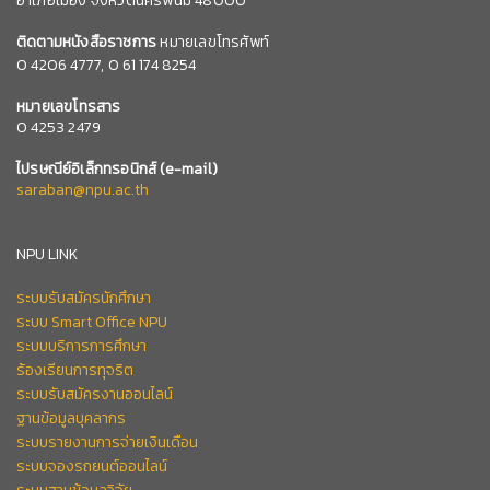
เลขที่ 103 หมู่ 3 ถนนชยางกูร ตำบลขามเฒ่า
อำเภอเมือง จังหวัดนครพนม 48000
ติดตามหนังสือราชการ
หมายเลขโทรศัพท์
0
4206 4777,
0 61 174 8254
หมายเลข
โทรสาร
0 4253 2479
ไปรษณีย์อิเล็กทรอนิกส์
(e-mail)
saraban@npu.ac.th
NPU LINK
ระบบรับสมัครนักศึกษา
ระบบ Smart Office NPU
ระบบบริการการศึกษา
ร้องเรียนการทุจริต
ระบบรับสมัครงานออนไลน์
ฐานข้อมูลบุคลากร
ระบบรายงานการจ่ายเงินเดือน
ระบบจองรถยนต์ออนไลน์