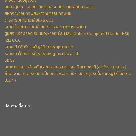
ระบบฐานข้อมูลวิจัย
ศูนย์ปฏิบัติการต่อต้านการทุจริตมหาวิทยาลัยนครพนม
สหกรณ์ออมทรัพย์มหาวิทยาลัยนครพนม
วารสารมหาวิทยาลัยนครพนม
ระบบขึ้นทะเบียนบัณฑิตและสำรวจภาวะการมีงานทำ
ศูนย์รับเรื่องร้องเรียนปัญหาออนไลน์ 1212 Online Complaint Center หรือ
1212 OCC
ระบบเข้าใช้บริการบัญชีอีเมล @npu.ac.th
ระบบเข้าใช้บริการบัญชีอีเมล @ms.npu.ac.th
SDGs
คณะกรรมการป้องกันและปราบปรามการทุจริตแห่งชาติ (สำนักงาน ป.ป.ช.)
สำนักงานคณะกรรมการป้องกันและปราบปรามการทุจริตในภาครัฐ (สำนักงาน
ป.ป.ท.)
ช่องทางสื่อสาร