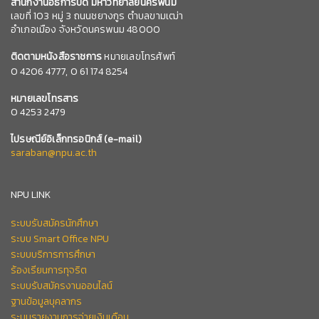
สำนักงานอธิการบดี มหาวิทยาลัยนครพนม
เลขที่ 103 หมู่ 3 ถนนชยางกูร ตำบลขามเฒ่า
อำเภอเมือง จังหวัดนครพนม 48000
ติดตามหนังสือราชการ
หมายเลขโทรศัพท์
0
4206 4777,
0 61 174 8254
หมายเลข
โทรสาร
0 4253 2479
ไปรษณีย์อิเล็กทรอนิกส์
(e-mail)
saraban@npu.ac.th
NPU LINK
ระบบรับสมัครนักศึกษา
ระบบ Smart Office NPU
ระบบบริการการศึกษา
ร้องเรียนการทุจริต
ระบบรับสมัครงานออนไลน์
ฐานข้อมูลบุคลากร
ระบบรายงานการจ่ายเงินเดือน