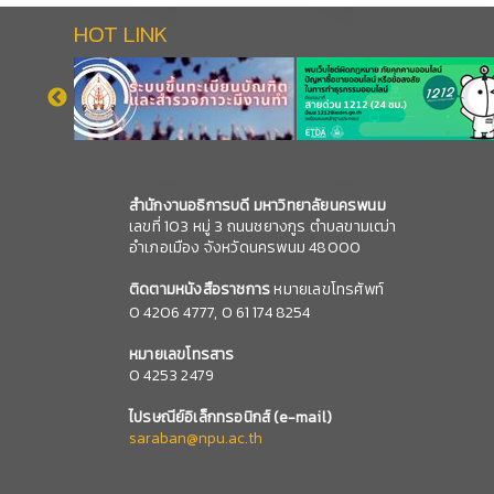
HOT LINK
สำนักงานอธิการบดี มหาวิทยาลัยนครพนม
เลขที่ 103 หมู่ 3 ถนนชยางกูร ตำบลขามเฒ่า
อำเภอเมือง จังหวัดนครพนม 48000
ติดตามหนังสือราชการ
หมายเลขโทรศัพท์
0
4206 4777,
0 61 174 8254
หมายเลข
โทรสาร
0 4253 2479
ไปรษณีย์อิเล็กทรอนิกส์
(e-mail)
saraban@npu.ac.th